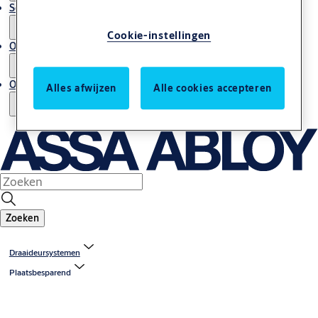
Service en onderhoud
Cookie-instellingen
Onze expertise
Over ons
Alles afwijzen
Alle cookies accepteren
Zoeken
Draaideursystemen
Plaatsbesparend