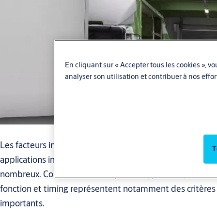
En cliquant sur « Accepter tous les cookies », vo
analyser son utilisation et contribuer à nos effo
Les facteurs intervenant dans le choix de portes pour
T
applications industrielles ou d’usine sont assurément
nombreux. Contrôle de la température, pression,
fonction et timing représentent notamment des critères
importants.