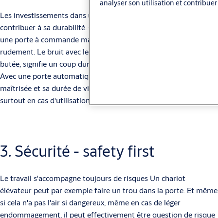
analyser son utilisation et contribuer
Les investissements dans une porte existante peuvent en outre
contribuer à sa durabilité. On peut ainsi envisager d'automatiser
une porte à commande manuelle, qui est souvent refermée
rudement. Le bruit avec lequel une telle porte tombe dans la
butée, signifie un coup dur pour les rouleaux, les rails et la butée.
Avec une porte automatique, la fermeture de la porte est
maîtrisée et sa durée de vie est considérablement prolongée,
surtout en cas d'utilisation intensive.
3. Sécurité - safety first
Le travail s'accompagne toujours de risques Un chariot
élévateur peut par exemple faire un trou dans la porte. Et même
si cela n'a pas l'air si dangereux, même en cas de léger
endommagement, il peut effectivement être question de risque