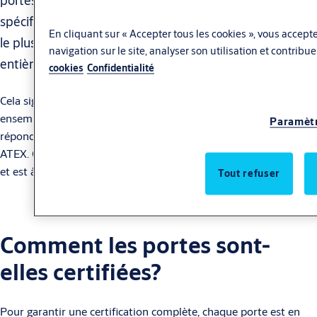
portes contiennent uniquement des éléments
spécifiques certifiés ATEX. Le choix le plus intelligent et
En cliquant sur « Accepter tous les cookies », vous accepte
le plus sûr est un système de porte complet
navigation sur le site, analyser son utilisation et contribu
entièrement certifié par un tiers indépendant.
cookies
Confidentialité
Cela signifie que chaque élément (et la porte dans son
ensemble) est vérifié de manière indépendante et classé pour
Paramètr
répondre aux exigences internationales en matière d’utilisation
ATEX. Cela maximise la sécurité, garantit une conformité totale
et est à la fois rentable et économe en énergie.
Tout refuser
Comment les portes sont-
elles certifiées?
Pour garantir une certification complète, chaque porte est en