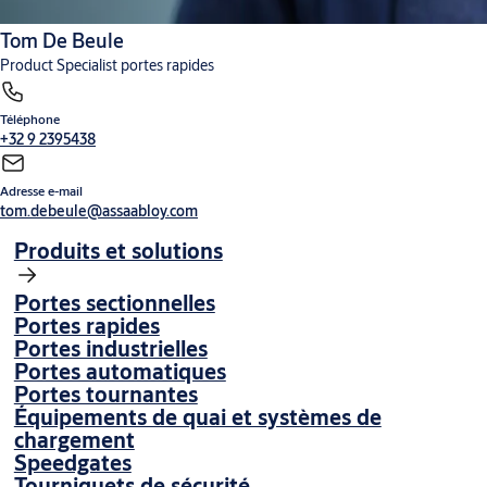
Tom De Beule
Product Specialist portes rapides
Téléphone
+32 9 2395438
Adresse e-mail
tom.debeule@assaabloy.com
Produits et solutions
Portes sectionnelles
Portes rapides
Portes industrielles
Portes automatiques
Portes tournantes
Équipements de quai et systèmes de
chargement
Speedgates
Tourniquets de sécurité