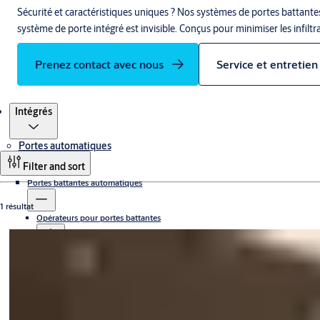
Sécurité et caractéristiques uniques ? Nos systèmes de portes battantes
système de porte intégré est invisible. Conçus pour minimiser les infiltr
Prenez contact avec nous
Service et entretien
Produits
Intégrés
Portes automatiques
Filter and sort
Portes battantes automatiques
1 résultat
Opérateurs pour portes battantes
Systèmes de portes battantes
Ultrafin
Universel
Intégrés
Compact
Système “Frame”