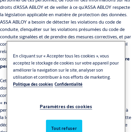
droits d’ASSA ABLOY et de veiller à ce qu’ASSA ABLOY respecte
la législation applicable en matière de protection des données.
ASSA ABLOY a besoin de détecter les violations du code de
conduite, d’enquêter sur les violations présumées du code de
conduite signalées et de prendre des mesures correctives, et par
conséquent de traiter certaines données à caractère personnel
relatives aux personnes impliquées dans une enquête sur le
En cliquant sur « Accepter tous les cookies », vous
code de conduite (ci-après dénommées «
données à caractère
acceptez le stockage de cookies sur votre appareil pour
personnel
»).
améliorer la navigation sur le site, analyser son
utilisation et contribuer à nos efforts de marketing.
Cette notification contient des informations sur le type de
Politique des cookies
Confidentialité
données à caractère personnel traitées par ASSA ABLOY
concernant ces personnes pour lesquelles ASSA ABLOY est le
«
responsable du traitement
». Les données à caractère
Paramètres des cookies
personnel sont traitées conformément à cette notification et à
la législation relative à la protection des données. En lisant cette
déclaration, vous confirmez avoir été informé(e) de la manière
Tout refuser
dont nous traitons vos données à caractère personnel. Vous