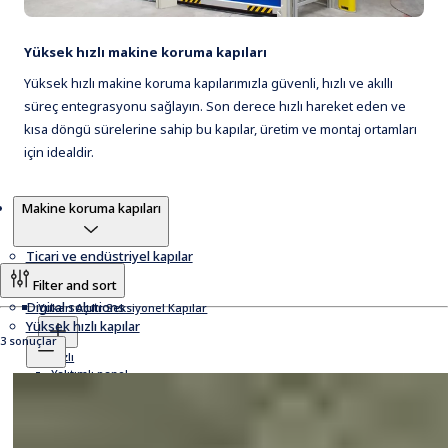
Yüksek hızlı makine koruma kapıları
Yüksek hızlı makine koruma kapılarımızla güvenli, hızlı ve akıllı
süreç entegrasyonu sağlayın. Son derece hızlı hareket eden ve
kısa döngü sürelerine sahip bu kapılar, üretim ve montaj ortamları
için idealdir.
Ürünler
Makine koruma kapıları
Ticari ve endüstriyel kapılar
Filter and sort
Digital solutions
Yukarı Açılır Seksiyonel Kapılar
Yüksek hızlı kapılar
3 sonuçlar
Hızlı
Yalıtımlı panel
ATEX sertifikalı kapılar
Cam
Temiz oda kapıları
Doğrudan tahrikli
Acil çıkış kapıları
Dış mekan kapıları