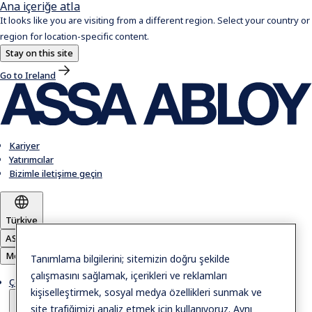
Ana içeriğe atla
It looks like you are visiting from a different region. Select your country or
region for location-specific content.
Stay on this site
Go to Ireland
Kariyer
Yatırımcılar
Bizimle iletişime geçin
Türkiye
ASSA ABLOY Group
Menü
Tanımlama bilgilerini; sitemizin doğru şekilde
çalışmasını sağlamak, içerikleri ve reklamları
Çözümler
kişiselleştirmek, sosyal medya özellikleri sunmak ve
site trafiğimizi analiz etmek için kullanıyoruz. Aynı