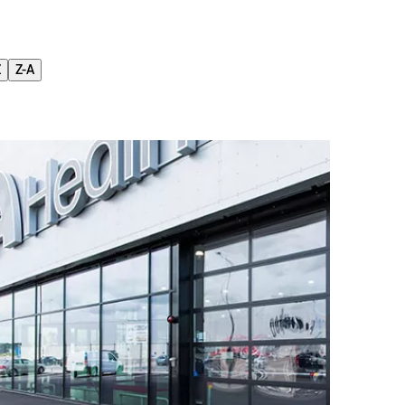
Z
Z-A