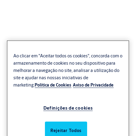
Portas isoladas
Ao clicar em "Aceitar todos os cookies", concorda com o
totalmente
armazenamento de cookies no seu dispositivo para
envidraçadas ASSA
melhorar a navegação no site, analisar a utilização do
site e ajudar nas nossas iniciativas de
ABLOY OH1042FGI
marketing.
Política de Cookies
Aviso de Privacidade
Retalho
Distribuição e logística
Transformação
Crawford
Definições de cookies
Rejeitar Todos