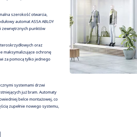
malna szerokość otwarcia,
Modułowy automat ASSA ABLOY
 i zewnętrznych punktów
zteroskrzydłowych oraz
ie maksymalizujące ochronę
wi za pomocą tylko jednego
ycznymi systemami drzwi
tniejących już bram. Automaty
owiedniej belce montażowej, co
zęścią zupełnie nowego systemu,