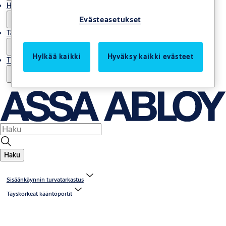
Huolto
Evästeasetukset
Tarinoita
Hylkää kaikki
Hyväksy kaikki evästeet
Tietoja meistä
Haku
Sisäänkäynnin turvatarkastus
Täyskorkeat kääntöportit