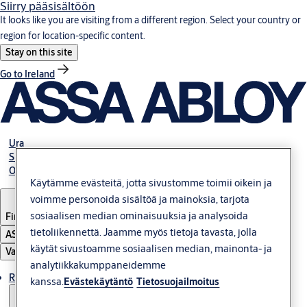
Siirry pääsisältöön
It looks like you are visiting from a different region. Select your country or
region for location-specific content.
Stay on this site
Go to Ireland
Ura
Sijoittajat
Ota yhteys meihin
Käytämme evästeitä, jotta sivustomme toimii oikein ja
voimme personoida sisältöä ja mainoksia, tarjota
sosiaalisen median ominaisuuksia ja analysoida
Finland
tietoliikennettä. Jaamme myös tietoja tavasta, jolla
ASSA ABLOY Group
käytät sivustoamme sosiaalisen median, mainonta- ja
Valikko
analytiikkakumppaneidemme
Ratkaisut
kanssa.
Evästekäytäntö
Tietosuojailmoitus