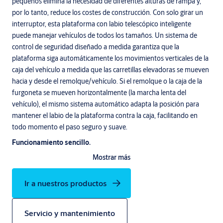
pequeños elimina la necesidad de diferentes alturas de rampa y,
por lo tanto, reduce los costes de construcción. Con solo girar un
interruptor, esta plataforma con labio telescópico inteligente
puede manejar vehículos de todos los tamaños. Un sistema de
control de seguridad diseñado a medida garantiza que la
plataforma siga automáticamente los movimientos verticales de la
caja del vehículo a medida que las carretillas elevadoras se mueven
hacia y desde el remolque/vehículo. Si el remolque o la caja de la
furgoneta se mueven horizontalmente (la marcha lenta del
vehículo), el mismo sistema automático adapta la posición para
mantener el labio de la plataforma contra la caja, facilitando en
todo momento el paso seguro y suave.
Funcionamiento sencillo.
Mostrar más
El innovador y exclusivo sistema de control de muelles de carga de
la serie 950 de ASSA ABLOY ofrece un control perfecto de la
plataforma, el abrigo de estanqueidad y la puerta del muelle de
Ir a nuestros productos
carga, todo ello en un único cuadro de maniobras fácil de usar. Con
solo unos pocos botones autoexplicativos, el panel de control
Servicio y mantenimiento
integrado proporciona un sistema de carga que siempre es fácil de