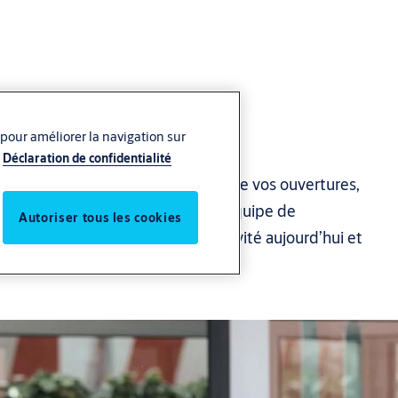
 pour améliorer la navigation sur
Déclaration de confidentialité
der tout au long du cycle de vie de vos ouvertures,
es. Comptez avec le soutien d'une équipe de
Autoriser tous les cookies
t dévoués à développer votre activité aujourd’hui et