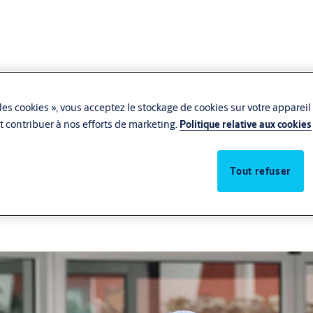
les cookies », vous acceptez le stockage de cookies sur votre appareil
 et contribuer à nos efforts de marketing.
Politique relative aux cookies
e le plus
Nous sommes là pour vous ai
pour des flux sûrs et fluid
Tout refuser
techniciens et d’experts tou
demain.