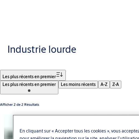
Industrie lourde
Filtrer
Les plus récents en premier
Les plus récents en premier
Les moins récents
A-Z
Z-A
Afficher 2 de 2 Résultats
En cliquant sur « Accepter tous les cookies », vous acceptez
pour améliorer la navigation sur le site, analyser l’utilisati