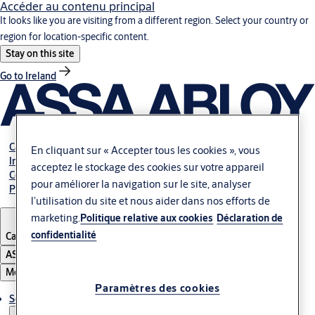
Accéder au contenu principal
It looks like you are visiting from a different region. Select your country or
region for location-specific content.
Stay on this site
Go to Ireland
Carrière
En cliquant sur « Accepter tous les cookies », vous
Investisseurs
acceptez le stockage des cookies sur votre appareil
Contactez-nous
pour améliorer la navigation sur le site, analyser
Payer votre facture
l’utilisation du site et nous aider dans nos efforts de
marketing.
Politique relative aux cookies
Déclaration de
confidentialité
Canada
·
Français
ASSA ABLOY Group
Menu
Paramètres des cookies
Solutions