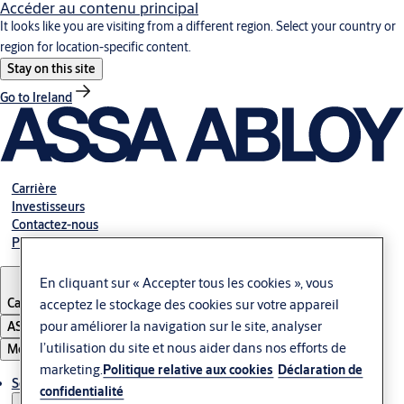
Accéder au contenu principal
It looks like you are visiting from a different region. Select your country or
region for location-specific content.
Stay on this site
Go to Ireland
Carrière
Investisseurs
Contactez-nous
Payer votre facture
En cliquant sur « Accepter tous les cookies », vous
Canada
·
Français
acceptez le stockage des cookies sur votre appareil
pour améliorer la navigation sur le site, analyser
ASSA ABLOY Group
l’utilisation du site et nous aider dans nos efforts de
Menu
marketing.
Politique relative aux cookies
Déclaration de
Solutions
confidentialité