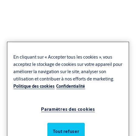
ASSA ABLOY RD200
Compact Revolving
En cliquant sur « Accepter tous les cookies », vous
acceptez le stockage de cookies sur votre appareil pour
Door
améliorer la navigation sur le site, analyser son
utilisation et contribuer à nos efforts de marketing.
Hôtellerie-restauration
Commerce de détail
Politique des cookies
Confidentialité
Efficacité énergétique
ASSA ABLOY
Paramètres des cookies
Tout refuser