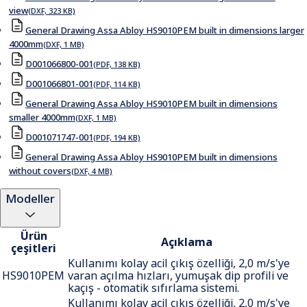
view
(DXF, 323 KB)
General Drawing Assa Abloy HS9010PEM built in dimensions larger
4000mm
(DXF, 1 MB)
D001066800-001
(PDF, 138 KB)
D001066801-001
(PDF, 114 KB)
General Drawing Assa Abloy HS9010PEM built in dimensions
smaller 4000mm
(DXF, 1 MB)
D001071747-001
(PDF, 194 KB)
General Drawing Assa Abloy HS9010PEM built in dimensions
without covers
(DXF, 4 MB)
Modeller
Ürün
Açıklama
çeşitleri
Kullanımı kolay acil çıkış özelliği, 2,0 m/s'ye
HS9010PEM
varan açılma hızları, yumuşak dip profili ve
kaçış - otomatik sıfırlama sistemi.
Kullanımı kolay acil çıkış özelliği, 2,0 m/s'ye