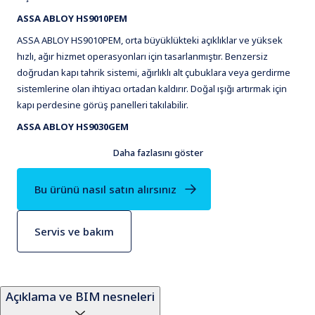
ASSA ABLOY HS9010PEM
ASSA ABLOY HS9010PEM, orta büyüklükteki açıklıklar ve yüksek
hızlı, ağır hizmet operasyonları için tasarlanmıştır. Benzersiz
doğrudan kapı tahrik sistemi, ağırlıklı alt çubuklara veya gerdirme
sistemlerine olan ihtiyacı ortadan kaldırır. Doğal ışığı artırmak için
kapı perdesine görüş panelleri takılabilir.
ASSA ABLOY HS9030GEM
ASSA ABLOY HS9030GEM, acil çıkışlı kompakt bir kapıdır. Orta
Daha fazlasını göster
büyüklükte açıklıklar için tasarlanmıştır. Entegre motoru ile yer
tasarrufu sağlar. Doğal ışığı artırmak için kapı perdesine görüş
Bu ürünü nasıl satın alırsınız
panelleri takılabilir.
Manuel etkinleştirme: kapı, dengeleme sistemindeki fren manuel
Servis ve bakım
olarak serbest bırakılarak açılabilir. Opsiyonel olarak kapı, her iki
tarafta bir kol ve/veya otomatik etkinleştirme ile donatılabilir.
Elektrik kesintisi durumunda kapı otomatik olarak açılır.
Her iki durumda da dengeleme sisteminin yayları serbest bırakılır
Açıklama ve BIM nesneleri
ve kapı maksimum 2,0 m yüksekliğe kadar açılır (boyuta bağlı