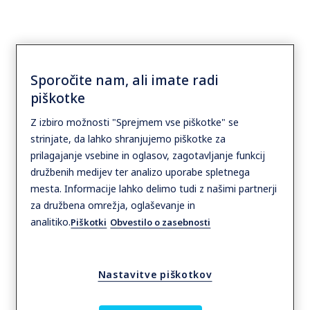
Sporočite nam, ali imate radi
piškotke
Arhitekti
Z izbiro možnosti "Sprejmem vse piškotke" se
strinjate, da lahko shranjujemo piškotke za
prilagajanje vsebine in oglasov, zagotavljanje funkcij
Od načrtovanja in projektiranja, do gradnje
družbenih medijev ter analizo uporabe spletnega
in dostave, lahko vam pomagamo pri
mesta. Informacije lahko delimo tudi z našimi partnerji
izpolnjevanju zahtev vašega projekta.
za družbena omrežja, oglaševanje in
Izkoristite naše strokovno znanje o BIM
analitiko.
Piškotki
Obvestilo o zasebnosti
objektov, trajnosti, estetiki, funkcionalnosti
in skladnosti s predpisi, da boste dosegli
Nastavitve piškotkov
nemoten pretok ljudi, blaga in vozil.