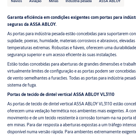
Navios
Aviação
Minas
Indústria pesada
ASSA ABLOY
Garanta eficiência em condições exigentes com portas para indús
seguras da ASSA ABLOY.
As portas para indústria pesada estão concebidas para suportarem con
sujidade, poeiras, humidade, materiais corrosivos e abrasivos, elevada
temperaturas extremas. Robustas e fiáveis, oferecem uma durabilidad
segurança superior e um acesso eficiente às suas instalações.
Estão todas concebidas para aberturas de grandes dimensões e trabalh
virtualmente limites de configuração e as portas podem ser concebidas
de vento semelhantes a furacões. Todas as portas para indústria pes
sistema de fuga.
Portas de tecido de dintel vertical ASSA ABLOY VL3110
As portas de tecido de dintel vertical ASSA ABLOY VL3110 estão conce
oferecem uma vedação hermética nos ambientes mais exigentes. A co
movimento e de um tecido resistente à corrosão tornam-na na porta ide
em minas. Para dar resposta a aberturas expostas a um tráfego inten
disponível numa versão rápida. Para ambientes extremamente exigen