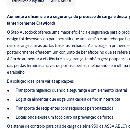
Distribuição e logística
ASSA ABLOY
Aumente a eficiência e a segurança do processo de carga e des
(anteriormente Crawford)
O Step Autodock oferece uma maior eficiência e segurança para o proc
design foi desenvolvido para permitir que um camião e um reboque f
cais de carga com as portas traseiras fechadas. A ancoragem primeiro e
posteriormente oferecem um conjunto de benefícios no que se refere 
Além de aumentar a eficiência e a segurança, também gera poupanças d
das perdas térmicas através de portas abertas, melhorando em última i
e trabalho.
É a solução ideal para várias aplicações:
Transporte higiénico quando a segurança é um elemento central
Logística alimentar que exige uma cadeia de frio ininterrupta
Transporte de recipientes com requisitos personalizados
Locais onde existe um foco claro na prevenção de furtos
O sistema de controlo para cais de carga da série 950 da ASSA ABLOY