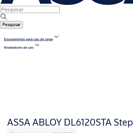
Pesquisar
Equipamento para cais de carga
Niveladores de cais
ASSA ABLOY DL6120STA Step