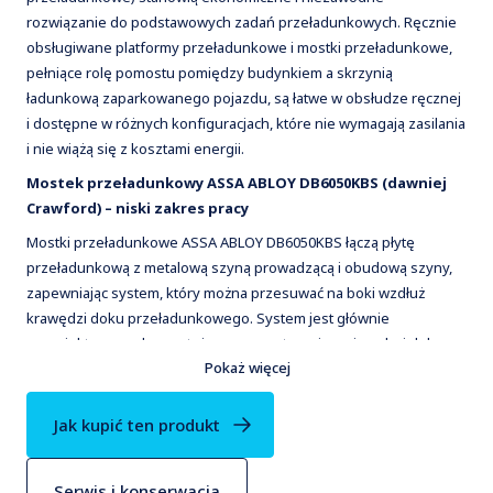
rozwiązanie do podstawowych zadań przeładunkowych. Ręcznie
obsługiwane platformy przeładunkowe i mostki przeładunkowe,
pełniące rolę pomostu pomiędzy budynkiem a skrzynią
ładunkową zaparkowanego pojazdu, są łatwe w obsłudze ręcznej
i dostępne w różnych konfiguracjach, które nie wymagają zasilania
i nie wiążą się z kosztami energii.
Mostek przeładunkowy ASSA ABLOY DB6050KBS (dawniej
Crawford) – niski zakres pracy
Mostki przeładunkowe ASSA ABLOY DB6050KBS łączą płytę
przeładunkową z metalową szyną prowadzącą i obudową szyny,
zapewniając system, który można przesuwać na boki wzdłuż
krawędzi doku przeładunkowego. System jest głównie
zaprojektowany do montażu na zewnętrznej powierzchni doku
Pokaż więcej
przeładunkowego, a obudowa chroni system przed działaniem
czynników atmosferycznych. Jest to elastyczne rozwiązanie o
niskim zakresie pracy, kiedy różnica wysokości nie przekracza ok.
Jak kupić ten produkt
135 mm. Lekka konstrukcja aluminiowa ułatwia przenoszenie i
ustawianie mostka. Antypoślizgowa powierzchnia sprawia, że
Serwis i konserwacja