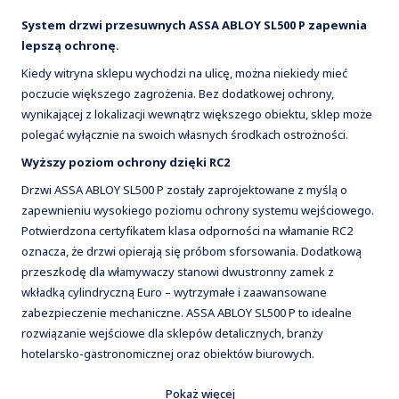
System drzwi przesuwnych ASSA ABLOY SL500 P zapewnia
lepszą ochronę.
Kiedy witryna sklepu wychodzi na ulicę, można niekiedy mieć
poczucie większego zagrożenia. Bez dodatkowej ochrony,
wynikającej z lokalizacji wewnątrz większego obiektu, sklep może
polegać wyłącznie na swoich własnych środkach ostrożności.
Wyższy poziom ochrony dzięki RC2
Drzwi ASSA ABLOY SL500 P zostały zaprojektowane z myślą o
zapewnieniu wysokiego poziomu ochrony systemu wejściowego.
Potwierdzona certyfikatem klasa odporności na włamanie RC2
oznacza, że drzwi opierają się próbom sforsowania. Dodatkową
przeszkodę dla włamywaczy stanowi dwustronny zamek z
wkładką cylindryczną Euro – wytrzymałe i zaawansowane
zabezpieczenie mechaniczne. ASSA ABLOY SL500 P to idealne
rozwiązanie wejściowe dla sklepów detalicznych, branży
hotelarsko-gastronomicznej oraz obiektów biurowych.
Bezpieczeństwo i zrównoważony rozwój
Pokaż więcej