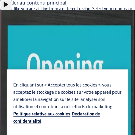
Accéder au contenu principal
It looks like you are visiting from a different region. Select your country or
region for location-specific content.
Stay on this site
Go to Ireland
Carrière
Investisseurs
Contactez-nous
En cliquant sur « Accepter tous les cookies », vous
acceptez le stockage de cookies sur votre appareil pour
France
améliorer la navigation sur le site, analyser son
ASSA ABLOY Group
utilisation et contribuer à nos efforts de marketing.
Menu
Politique relative aux cookies
Déclaration de
confidentialité
Solutions