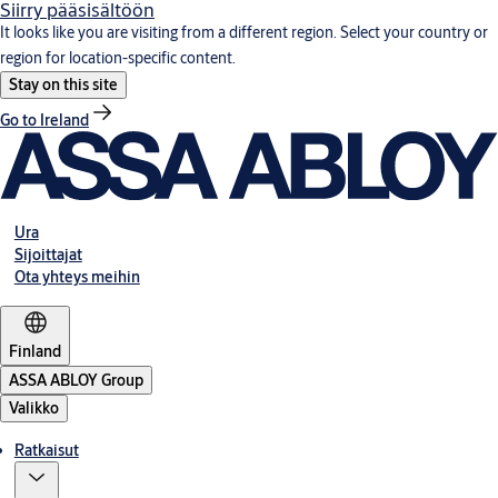
Siirry pääsisältöön
It looks like you are visiting from a different region. Select your country or
region for location-specific content.
Stay on this site
Go to Ireland
Ura
Sijoittajat
Ota yhteys meihin
Finland
ASSA ABLOY Group
Valikko
Ratkaisut