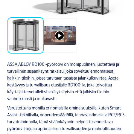
ASSA ABLOY RD100 -pyöröovi on monipuolinen, luotettava ja
turvallinen sisäänkäyntiratkaisu, joka soveltuu erinomaisesti
kaikkiin tiloihin, joissa tarvitaan tasaista jalankulkuvirtaa. Aseta
kestävyys ja turvallisuus etusijalle RD100:lla, joka toivottaa
käyttäjät tervetulleiksi sekä yksityisiin että julkisiin tiloihin
vauhdikkaasti ja mukavasti.
Varustettuna monilla erinomaisilla ominaisuuksilla, kuten Smart
Assist -tekniikalla, nopeudensäädöllä, tehoavustimella ja RC2/RC3-
turvatoiminnolla, tämä sisäänkäynnin helposti asennettava
pyöröovi tarjoaa optimaalisen turvallisuuden ja mahdollisuuden