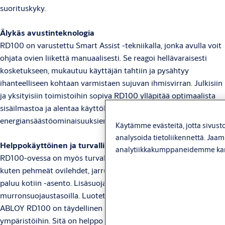
suorituskyky.
Älykäs avustinteknologia
RD100 on varustettu Smart Assist -tekniikalla, jonka avulla voit
ohjata ovien liikettä manuaalisesti. Se reagoi hellävaraisesti
kosketukseen, mukautuu käyttäjän tahtiin ja pysähtyy
ihanteelliseen kohtaan varmistaen sujuvan ihmisvirran. Julkisiin
ja yksityisiin toimistoihin sopiva RD100 ylläpitää optimaalista
sisäilmastoa ja alentaa käyttökustannuksia
energiansäästöominaisuuksien ja helpon huollon ansiosta.
Käytämme evästeitä, jotta sivust
analysoida tietoliikennettä. Jaa
Helppokäyttöinen ja turvallinen
analytiikkakumppaneidemme ka
RD100-ovessa on myös turvallisuutta parantavia ominaisuuksia,
kuten pehmeät ovilehdet, jarrutusominaisuudet ja intuitiivinen
paluu kotiin -asento. Lisäsuojausta on saatavana RC2- ja RC3-
murronsuojaustasoilla. Luotettava ja ympäristöä säästävä ASSA
ABLOY RD100 on täydellinen sisäänkäyntiratkaisu kaikkiin
ympäristöihin. Sitä on helppo säätää yhdellä napin