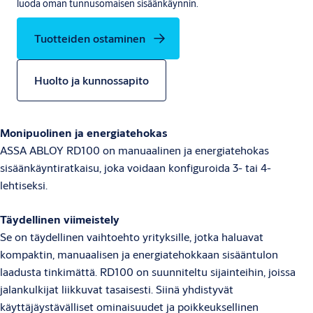
luoda oman tunnusomaisen sisäänkäynnin.
Tuotteiden ostaminen
Huolto ja kunnossapito
Monipuolinen ja energiatehokas
ASSA ABLOY RD100 on manuaalinen ja energiatehokas
sisäänkäyntiratkaisu, joka voidaan konfiguroida 3- tai 4-
lehtiseksi.
Täydellinen viimeistely
Se on täydellinen vaihtoehto yrityksille, jotka haluavat
kompaktin, manuaalisen ja energiatehokkaan sisääntulon
laadusta tinkimättä. RD100 on suunniteltu sijainteihin, joissa
jalankulkijat liikkuvat tasaisesti. Siinä yhdistyvät
käyttäjäystävälliset ominaisuudet ja poikkeuksellinen