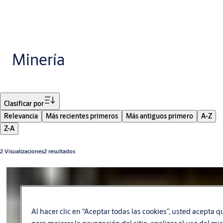
Minería
Filtro
Clasificar por
Relevancia
Más recientes primeros
Más antiguos primero
A-Z
Z-A
2 Visualizaciones2 resultados
Al hacer clic en “Aceptar todas las cookies”, usted acepta 
para mejorar la navegación del sitio, analizar el uso del m