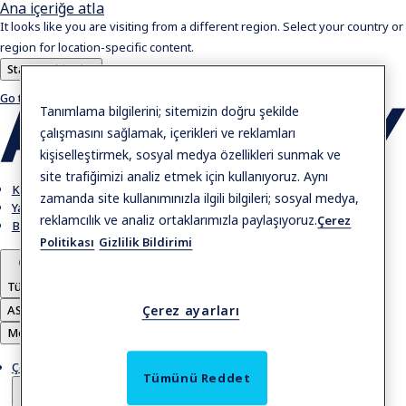
Ana içeriğe atla
It looks like you are visiting from a different region. Select your country or
region for location-specific content.
Stay on this site
Go to Ireland
Tanımlama bilgilerini; sitemizin doğru şekilde
çalışmasını sağlamak, içerikleri ve reklamları
kişiselleştirmek, sosyal medya özellikleri sunmak ve
site trafiğimizi analiz etmek için kullanıyoruz. Aynı
Kariyer
zamanda site kullanımınızla ilgili bilgileri; sosyal medya,
Yatırımcılar
reklamcılık ve analiz ortaklarımızla paylaşıyoruz.
Çerez
Bizimle iletişime geçin
Politikası
Gizlilik Bildirimi
Türkiye
ASSA ABLOY Group
Çerez ayarları
Menü
Çözümler
Tümünü Reddet