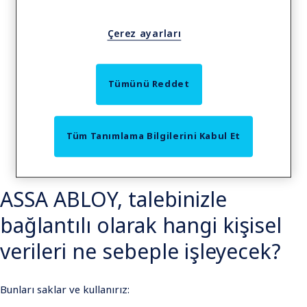
Çerez ayarları
Gizlilik bildirimi - Veri
Sahibi Erişim Talebi
Tümünü Reddet
ASSA ABLOY AB, kişisel verilerinizin yönetimiyle
Tüm Tanımlama Bilgilerini Kabul Et
ilgili talebinizle ilgili olarak kişisel verilerinizi
aşağıdaki şekilde işleyecektir.
ASSA ABLOY, talebinizle
bağlantılı olarak hangi kişisel
verileri ne sebeple işleyecek?
Bunları saklar ve kullanırız: