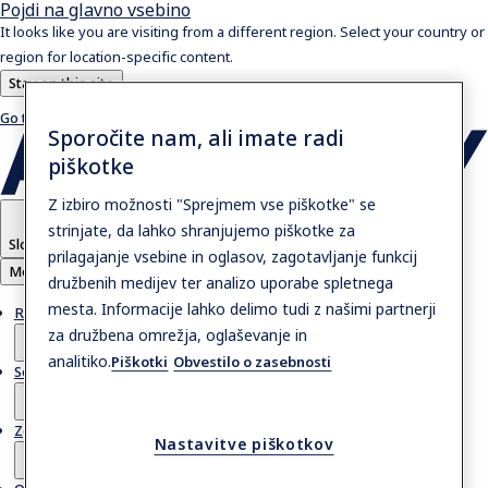
Pojdi na glavno vsebino
It looks like you are visiting from a different region. Select your country or
region for location-specific content.
Stay on this site
Go to Ireland
Sporočite nam, ali imate radi
piškotke
Z izbiro možnosti "Sprejmem vse piškotke" se
strinjate, da lahko shranjujemo piškotke za
Slovenia
prilagajanje vsebine in oglasov, zagotavljanje funkcij
Meni
družbenih medijev ter analizo uporabe spletnega
mesta. Informacije lahko delimo tudi z našimi partnerji
Rešitve
za družbena omrežja, oglaševanje in
analitiko.
Piškotki
Obvestilo o zasebnosti
Servis
Zgodbe
Nastavitve piškotkov