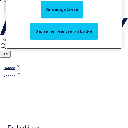
O nas
Onemogoči vse
Da, sprejmem vse piškotke
Išči
Domov
Zgodbe