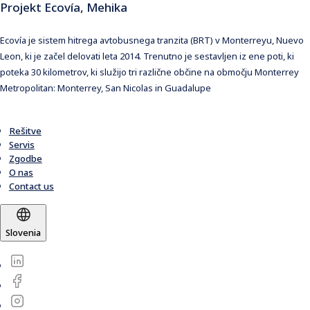
Projekt Ecovía, Mehika
Ecovía je sistem hitrega avtobusnega tranzita (BRT) v Monterreyu, Nuevo
Leon, ki je začel delovati leta 2014. Trenutno je sestavljen iz ene poti, ki
poteka 30 kilometrov, ki služijo tri različne občine na območju Monterrey
Metropolitan: Monterrey, San Nicolas in Guadalupe
Rešitve
Servis
Zgodbe
O nas
Contact us
Slovenia