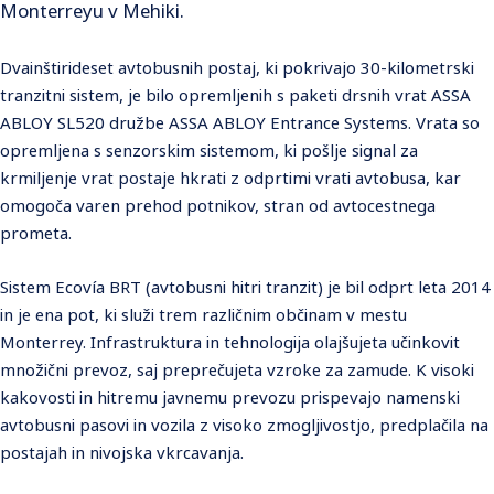
Monterreyu v Mehiki.
Dvainštirideset avtobusnih postaj, ki pokrivajo 30-kilometrski
tranzitni sistem, je bilo opremljenih s paketi drsnih vrat ASSA
ABLOY SL520 družbe ASSA ABLOY Entrance Systems. Vrata so
opremljena s senzorskim sistemom, ki pošlje signal za
krmiljenje vrat postaje hkrati z odprtimi vrati avtobusa, kar
omogoča varen prehod potnikov, stran od avtocestnega
prometa.
Sistem Ecovía BRT (avtobusni hitri tranzit) je bil odprt leta 2014
in je ena pot, ki služi trem različnim občinam v mestu
Monterrey. Infrastruktura in tehnologija olajšujeta učinkovit
množični prevoz, saj preprečujeta vzroke za zamude. K visoki
kakovosti in hitremu javnemu prevozu prispevajo namenski
avtobusni pasovi in vozila z visoko zmogljivostjo, predplačila na
postajah in nivojska vkrcavanja.