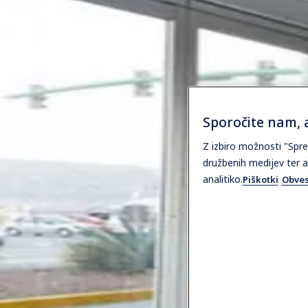
Sporočite nam, a
Z izbiro možnosti "Spre
družbenih medijev ter a
analitiko.
Piškotki
Obves