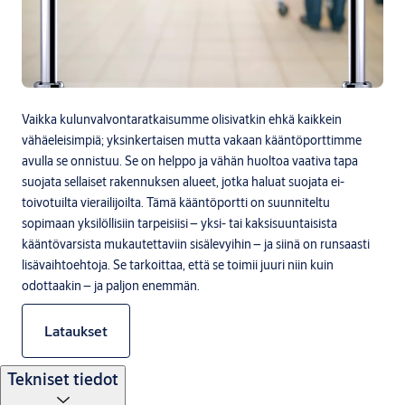
Vaikka kulunvalvontaratkaisumme olisivatkin ehkä kaikkein
vähäeleisimpiä; yksinkertaisen mutta vakaan kääntöporttimme
avulla se onnistuu. Se on helppo ja vähän huoltoa vaativa tapa
suojata sellaiset rakennuksen alueet, jotka haluat suojata ei-
toivotuilta vierailijoilta. Tämä kääntöportti on suunniteltu
sopimaan yksilöllisiin tarpeisiisi – yksi- tai kaksisuuntaisista
kääntövarsista mukautettaviin sisälevyihin – ja siinä on runsaasti
lisävaihtoehtoja. Se tarkoittaa, että se toimii juuri niin kuin
odottaakin – ja paljon enemmän.
Lataukset
Tekniset tiedot