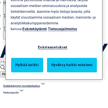
Huolto
sosiaalisen median ominaisuuksia ja analysoida
tietoliikennettä. Jaamme myös tietoja tavasta, jolla
Tarinoita
käytät sivustoamme sosiaalisen median, mainonta- ja
analytiikkakumppaneidemme
kanssa.
Tietoja meistä
Evästekäytäntö
Tietosuojailmoitus
Evästeasetukset
Hylkää kaikki
Hyväksy kaikki evästeet
Haku
Sisäänkäynnin turvatarkastus
Heiluriportit