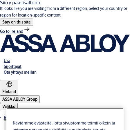
Siirry pääsisältöön
It looks like you are visiting from a different region. Select your country or
region for location-specific content.
Stay on this site
Go to Ireland
Ura
Sijoittajat
Ota yhteys meihin
Finland
ASSA ABLOY Group
Valikko
Ratkaisut
Käytämme evästeitä, jotta sivustomme toimii oikein ja
voimme personoida sisältöä ja mainoksia, tarjota