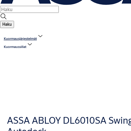
Haku
Kuormausjärjestelmät
Kuormaussillat
ASSA ABLOY DL6010SA Swin