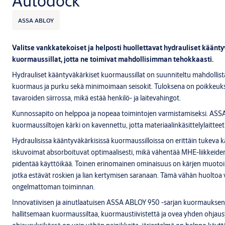
Autodock
ASSA ABLOY
Valitse vankkatekoiset ja helposti huollettavat hydrauliset kään
kuormaussillat, jotta ne toimivat mahdollisimman tehokkaasti.
Hydrauliset kääntyväkärkiset kuormaussillat on suunniteltu mahdollist
kuormaus ja purku sekä minimoimaan seisokit. Tuloksena on poikkeukse
tavaroiden siirrossa, mikä estää henkilö- ja laitevahingot.
Kunnossapito on helppoa ja nopeaa toimintojen varmistamiseksi. AS
kuormaussiltojen kärki on kavennettu, jotta materiaalinkäsittelylaittee
Hydraulisissa kääntyväkärkisissä kuormaussilloissa on erittäin tukeva k
iskuvoimat absorboituvat optimaalisesti, mikä vähentää MHE-liikkeiden
pidentää käyttöikää. Toinen erinomainen ominaisuus on kärjen muotoil
jotka estävät roskien ja lian kertymisen saranaan. Tämä vähän huoltoa 
ongelmattoman toiminnan.
Innovatiivisen ja ainutlaatuisen ASSA ABLOY 950 -sarjan kuormauksen
hallitsemaan kuormaussiltaa, kuormaustiivistettä ja ovea yhden ohjaus