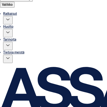
Valikko
Ratkaisut
Huolto
Tarinoita
Tietoja meistä