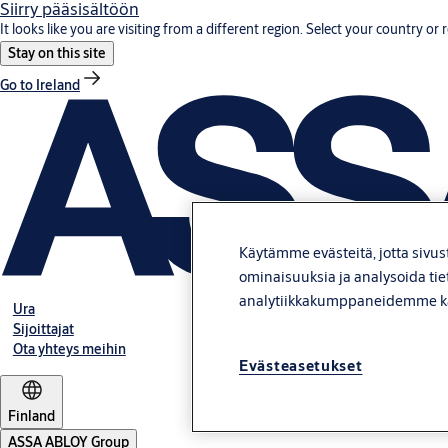
Siirry pääsisältöön
It looks like you are visiting from a different region. Select your country or 
Stay on this site
Go to Ireland
Käytämme evästeitä, jotta sivus
ominaisuuksia ja analysoida tie
analytiikkakumppaneidemme k
Ura
Sijoittajat
Ota yhteys meihin
Evästeasetukset
Finland
ASSA ABLOY Group