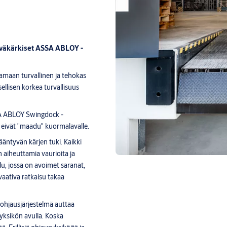
tyväkärkiset ASSA ABLOY -
amaan turvallinen ja tehokas
llisen korkea turvallisuus
SA ABLOY Swingdock -
t eivät "maadu" kuormalavalle.
ääntyvän kärjen tuki. Kaikki
 aiheuttamia vaurioita ja
u, jossa on avoimet saranat,
vaativa ratkaisu takaa
ohjausjärjestelmä auttaa
yksikön avulla. Koska