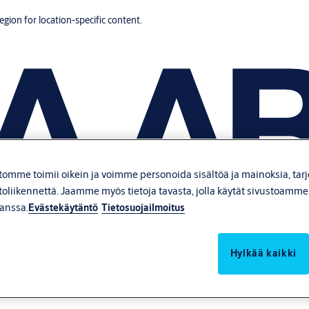
region for location-specific content.
tomme toimii oikein ja voimme personoida sisältöä ja mainoksia, tar
toliikennettä. Jaamme myös tietoja tavasta, jolla käytät sivustoamm
anssa.
Evästekäytäntö
Tietosuojailmoitus
Hylkää kaikki