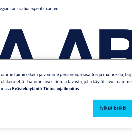
region for location-specific content.
tomme toimii oikein ja voimme personoida sisältöä ja mainoksia, tar
toliikennettä. Jaamme myös tietoja tavasta, jolla käytät sivustoamm
anssa.
Evästekäytäntö
Tietosuojailmoitus
Hylkää kaikki