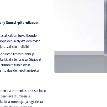
ny Doors) -pikarullaovet
asiakkaiden turvallisuuden,
nopeiden ja älykkäiden ovien
aturvallisiin malleihin.
a alueen ilmastoinnin, ja
aikkialla tehtaassa. Sisäovet
i suunniteltuihin oviin
tantoalueiden erottamiseksi
en ovi monenlaisten sisätilojen
nopean avautumisen ja
killa konepaja- ja logistiikka-