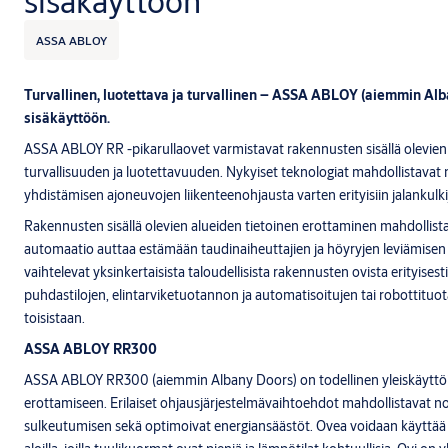
sisäkäyttöön
ASSA ABLOY
Turvallinen, luotettava ja turvallinen
– ASSA ABLOY (aiemmin Alba
sisäkäyttöön.
ASSA ABLOY RR -pikarullaovet varmistavat rakennusten sisällä olevien 
turvallisuuden ja luotettavuuden. Nykyiset teknologiat mahdollistavat 
yhdistämisen ajoneuvojen liikenteenohjausta varten erityisiin jalankulkij
Rakennusten sisällä olevien alueiden tietoinen erottaminen mahdollista
automaatio auttaa estämään taudinaiheuttajien ja höyryjen leviämisen k
vaihtelevat yksinkertaisista taloudellisista rakennusten ovista erityisest
puhdastilojen, elintarviketuotannon ja automatisoitujen tai robottituo
toisistaan.
ASSA ABLOY RR300
ASSA ABLOY RR300 (aiemmin Albany Doors) on todellinen yleiskäyttöin
erottamiseen. Erilaiset ohjausjärjestelmävaihtoehdot mahdollistavat 
sulkeutumisen sekä optimoivat energiansäästöt. Ovea voidaan käyttää kai