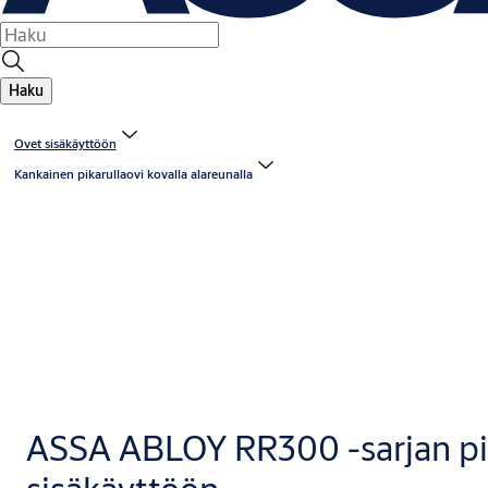
Haku
Ovet sisäkäyttöön
Kankainen pikarullaovi kovalla alareunalla
ASSA ABLOY RR300 -sarjan pik