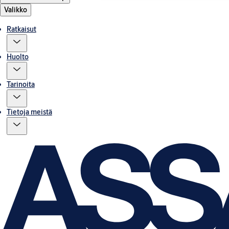
Valikko
Ratkaisut
Huolto
Tarinoita
Tietoja meistä