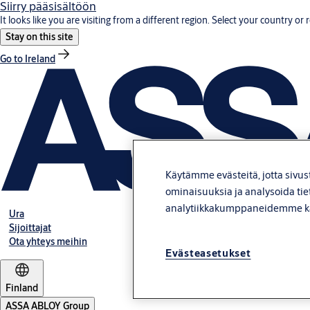
Siirry pääsisältöön
It looks like you are visiting from a different region. Select your country or 
Stay on this site
Go to Ireland
Käytämme evästeitä, jotta sivus
ominaisuuksia ja analysoida tie
analytiikkakumppaneidemme k
Ura
Sijoittajat
Ota yhteys meihin
Evästeasetukset
Finland
ASSA ABLOY Group