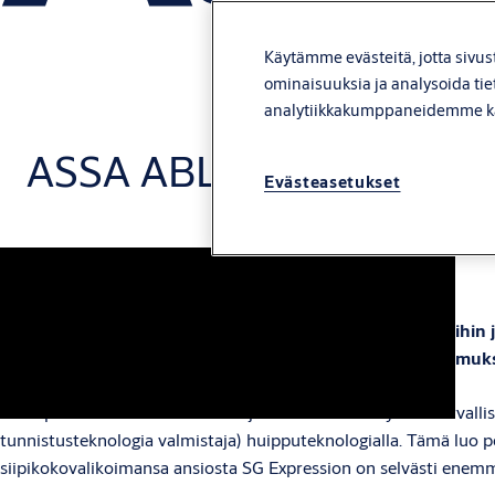
Käytämme evästeitä, jotta sivus
ominaisuuksia ja analysoida tie
analytiikkakumppaneidemme k
ASSA ABLOY SG Express
Evästeasetukset
Rohkea on kaunista
Modulaarisesta kaarevasta muotoilustaan useisiin väreihin 
yksinkertainen toiminnalisuus inspiroivaksi käyttökokemuk
SG Expression on markkinoiden johtavan sisäänkäynnin turvalli
tunnistusteknologia valmistaja) huipputeknologialla. Tämä luo po
siipikokovalikoimansa ansiosta SG Expression on selvästi enemmä