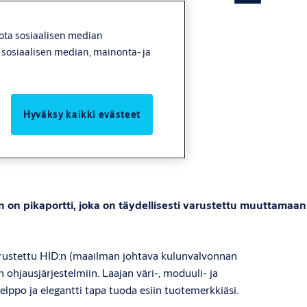
jota sosiaalisen median
e sosiaalisen median, mainonta- ja
 avaroihin tiloihin
Hyväksy kaikki evästeet
 on pikaportti, joka on täydellisesti varustettu muuttamaan
arustettu HID:n (maailman johtava kulunvalvonnan
ohjausjärjestelmiin. Laajan väri-, moduuli- ja
lppo ja elegantti tapa tuoda esiin tuotemerkkiäsi.