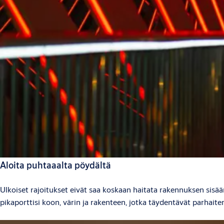
Aloita puhtaaalta pöydältä
Ulkoiset rajoitukset eivät saa koskaan haitata rakennuksen sisä
pikaporttisi koon, värin ja rakenteen, jotka täydentävät parhait