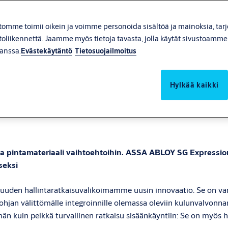
tomme toimii oikein ja voimme personoida sisältöä ja mainoksia, tar
toliikennettä. Jaamme myös tietoja tavasta, jolla käytät sivustoamm
anssa.
Evästekäytäntö
Tietosuojailmoitus
ion
Moving by design: Pikaportti
Hylkää kaikki
ja pintamateriaali vaihtoehtoihin. ASSA ABLOY SG Expression
seksi
suuden hallintaratkaisuvalikoimamme uusin innovaatio. Se on v
hjan välittömälle integroinnille olemassa oleviin kulunvalvonnan 
n kuin pelkkä turvallinen ratkaisu sisäänkäyntiin: Se on myös he