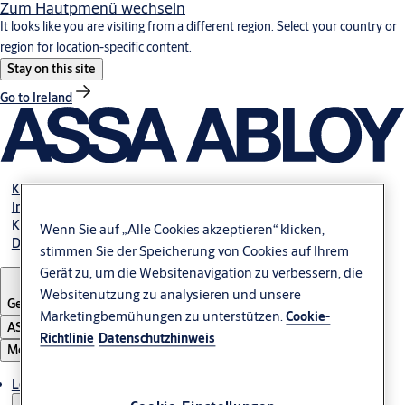
Zum Hautpmenü wechseln
It looks like you are visiting from a different region. Select your country or
region for location-specific content.
Stay on this site
Go to Ireland
Karriere
Investoren
Kontakt
Wenn Sie auf „Alle Cookies akzeptieren“ klicken,
Dokumente
stimmen Sie der Speicherung von Cookies auf Ihrem
Gerät zu, um die Websitenavigation zu verbessern, die
Websitenutzung zu analysieren und unsere
Germany
Marketingbemühungen zu unterstützen.
Cookie-
ASSA ABLOY Group
Richtlinie
Datenschutzhinweis
Menü
Lösungen und Produkte