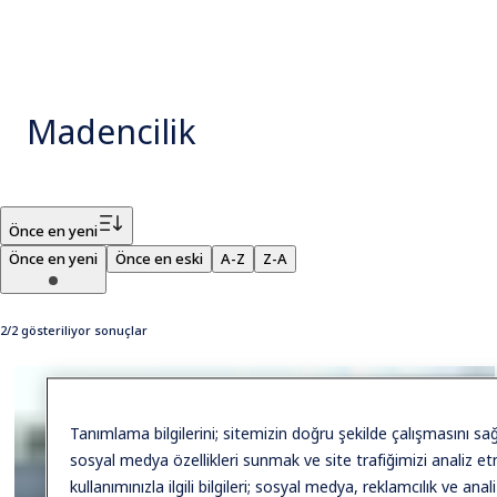
Madencilik
Filtre
Önce en yeni
Önce en yeni
Önce en eski
A-Z
Z-A
2/2 gösteriliyor sonuçlar
Tanımlama bilgilerini; sitemizin doğru şekilde çalışmasını sağl
sosyal medya özellikleri sunmak ve site trafiğimizi analiz e
kullanımınızla ilgili bilgileri; sosyal medya, reklamcılık ve ana