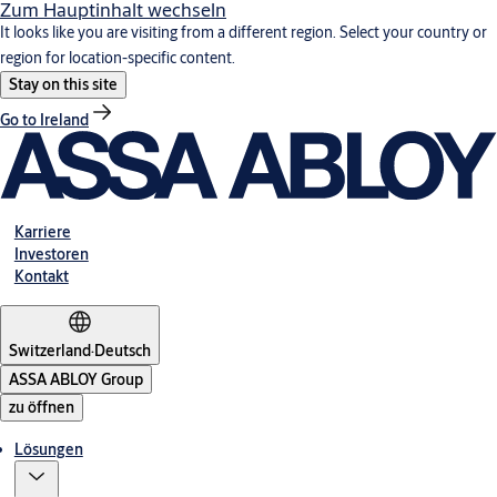
Zum Hauptinhalt wechseln
It looks like you are visiting from a different region. Select your country or
region for location-specific content.
Stay on this site
Go to Ireland
Karriere
Investoren
Kontakt
Switzerland
·
Deutsch
ASSA ABLOY Group
zu öffnen
Lösungen