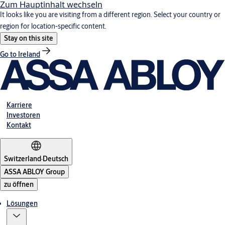
Zum Hauptinhalt wechseln
It looks like you are visiting from a different region. Select your country or
region for location-specific content.
Stay on this site
Go to Ireland
Karriere
Investoren
Kontakt
Switzerland
·
Deutsch
ASSA ABLOY Group
zu öffnen
Lösungen