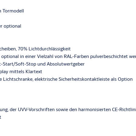
ch Tormodell
werden, kommt das Schnelllauftor
öffnet sich mit hoher
r optional
icherheit sorgt die
 Hauptschliesskante und die
uftore sind für Grössen bis zu 8
ndustriehallen mit hohem
cheiben, 70% Lichtdurchlässigkeit
n optional in einer Vielzahl von RAL-Farben pulverbeschichtet w
ft-Start/Soft-Stop und Absolutwertgeber
lay mittels Klartext
eichneten Wärmedämm-
e Lichtschranke, elektrische Sicherheitskontaktleiste als Option
nd der Betriebseffizienz eines
A ABLOY Entrance Systems öffnet
te Einsatzgebiete der Industrie
nung, der UVV-Vorschriften sowie den harmonisierten CE-Richtlin
rosshändler und viele weitere.
t
ignet und kann an
ang aus 50 mm dicken
einen ausgezeichneten U-Wert