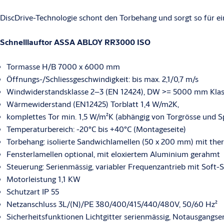
(Wärmedurchgangskoeffizient). Eine optimierte Abdichtung um die Mit
Luftaustritt und fördert eine Verbesserung beim U-Wert.
DiscDrive-Technologie schont den Torbehang und sorgt so für e
Das ASSA ABLOY RR3000 ISO kann die Energieleistung eines jeden Geb
Schnelllauftor ASSA ABLOY RR3000 ISO
Ihnen, Ihre Nachhaltigkeitsziele zu erreichen. Hinzu kommt das attrakt
Fassade des Gebäudes verbessert.
Tormasse H/B 7000 x 6000 mm
Öffnungs-/Schliessgeschwindigkeit: bis max. 2,1/0,7 m/s
Windwiderstandsklasse 2–3 (EN 12424), DW >= 5000 mm Klas
Wärmewiderstand (EN12425) Torblatt 1,4 W/m2K,
komplettes Tor min. 1,5 W/m²K (abhängig von Torgrösse und Sp
Temperaturbereich: -20°C bis +40°C (Montageseite)
Torbehang: isolierte Sandwichlamellen (50 x 200 mm) mit the
Fensterlamellen optional, mit eloxiertem Aluminium gerahmt
Steuerung: Serienmässig, variabler Frequenzantrieb mit Soft-
Motorleistung 1,1 KW
Schutzart IP 55
Netzanschluss 3L/(N)/PE 380/400/415/440/480V, 50/60 Hz²
Sicherheitsfunktionen Lichtgitter serienmässig, Notausgangse