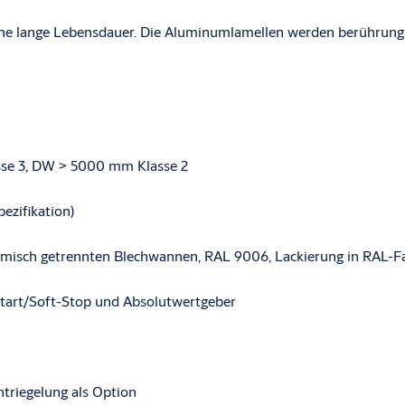
telsäule des Tors begrenzt den
ine lange Lebensdauer. Die Aluminumlamellen werden berührungsl
äudes verbessern und hilft
ive, moderne Design, das die
se 3, DW > 5000 mm Klasse 2
ezifikation)
rmisch getrennten Blechwannen, RAL 9006, Lackierung in RAL-F
Start/Soft-Stop und Absolutwertgeber
ntriegelung als Option