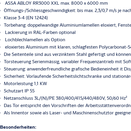
Schnelllauftor ASSA ABLOY RR3000 XXL
ASSA ABLOY RR3000 XXL max. 8000 x 6000 mm
Öffnungs-/Schliessgeschwindigkeit: bis max. 2,3/0,7 m/s je na
Überall dort, wo stark frequentierte, grosse Toröffnungen gebraucht 
Klasse 3-4 (EN 12424)
ASSA ABLOY RR3000 XXL zum Einsatz. Dieses brillante Schnelllauftor 
Torbehang: doppelwandige Aluminiumlamellen eloxiert, Fenste
Geschwindigkeit auch in Toröffnungen bis zu 6 m Höhe. Für die nötige S
berührungslos arbeitende vorlaufende Sicherheitslichtschranke an der
Lackierung in RAL-Farben optional
stationäre Lichtschranke in den Seitenstützen. Diese robusten Schnellla
Lochblechlamellen als Option
m Breite oder bis zu 6 m Höhe ausgelegt und ideal für den Einsatz in I
eloxiertes Aluminium mit klaren, schlagfesten Polycarbonat-S
Verkehrsaufkommen.
Die Seitenteile sind aus verzinktem Stahl gefertigt und könne
Schnelllauftor ASSA ABLOY RR3000 ISO
Torsteuerung Serienmässig, variabler Frequenzantrieb mit So
Steuerung: anwenderfreundliche grafische Bedieneinheit it Disp
Das Schnelllauftor ASSA ABLOY RR3000 ISO kombiniert die ausgez
Sicherheit: Vorlaufende Sicherheitslichtschranke und stationär
Eigenschaften eines Sektionaltores mit den hohen Geschwindigkeiten u
Motorleistung 1,1 KW
Schnelllauftores. Dieses Hybridtor der nächsten Generation von ASS
und schliesst mit höchstem Tempo und minimalem Energieverlust.
Schutzart IP 55
Netzanschluss 3L/(N)/PE 380/400/415/440/480V, 50/60 Hz²
Das ASSA ABLOY RR3000 ISO ist die perfekte Wahl für unterschiedlichs
Das Tor entspricht den Vorschriften der Arbeitsstättenverord
wie Vertriebs- und Logistikzentren, Warenlager und Fertigungswerke, G
Als Innentor sowie als Laser- und Maschinenschutztor geeigne
Das ASSA ABLOY RR3000 ISO ist für viele weitere Einsatzbereiche gee
hochkomplexe Betriebsanforderungen angepasst werden. Der Torbeh
hochisolierenden, thermisch getrennten Sandwich-Lamellen erreicht 
Besonderheiten: