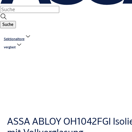
Suche
Sektionaltore
verglast
ASSA ABLOY OH1042FGI Isolie