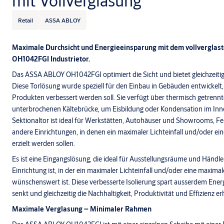
mit Vollverglasung
Retail
ASSA ABLOY
Maximale Durchsicht und Energieeinsparung mit dem vollverglas
OH1042FGI Industrietor.
Das ASSA ABLOY OH1042FGI optimiert die Sicht und bietet gleichzeitig
Diese Torlösung wurde speziell für den Einbau in Gebäuden entwickelt,
Produkten verbessert werden soll. Sie verfügt über thermisch getrennt
unterbrochenen Kältebrücke, um Eisbildung oder Kondensation im Inne
Sektionaltor ist ideal für Werkstätten, Autohäuser und Showrooms, 
andere Einrichtungen, in denen ein maximaler Lichteinfall und/oder e
erzielt werden sollen.
Es ist eine Eingangslösung, die ideal für Ausstellungsräume und Händl
Einrichtung ist, in der ein maximaler Lichteinfall und/oder eine maxim
wünschenswert ist. Diese verbesserte Isolierung spart ausserdem Ener
senkt und gleichzeitig die Nachhaltigkeit, Produktivität und Effizienz er
Maximale Verglasung – Minimaler Rahmen