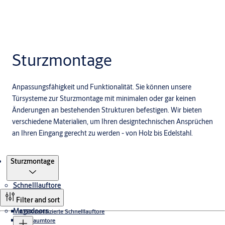
Sturzmontage
Anpassungsfähigkeit und Funktionalität. Sie können unsere
Türsysteme zur Sturzmontage mit minimalen oder gar keinen
Änderungen an bestehenden Strukturen befestigen. Wir bieten
verschiedene Materialien, um Ihren designtechnischen Ansprüchen
an Ihren Eingang gerecht zu werden - von Holz bis Edelstahl.
Produkte
Sturzmontage
Schnelllauftore
Filter and sort
Megadoors
ATEX-zertifizierte Schnelllauftore
Reinraumtore