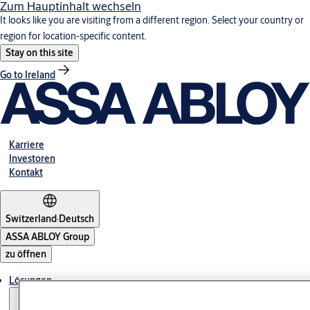
Zum Hauptinhalt wechseln
It looks like you are visiting from a different region. Select your country or
region for location-specific content.
Stay on this site
Go to Ireland
Karriere
Investoren
Kontakt
Switzerland
·
Deutsch
ASSA ABLOY Group
zu öffnen
Lösungen